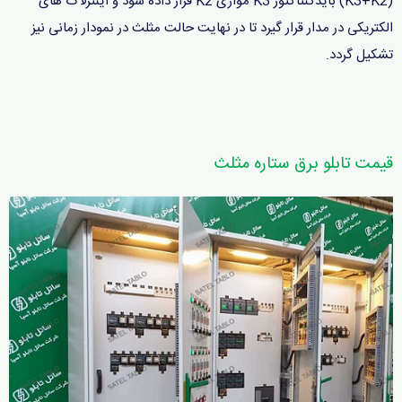
(K3+K2) بایدکنتاکتور K3 موازی K2 قرار داده شود و اینترلاک های
الکتریکی در مدار قرار گیرد تا در نهایت حالت مثلث در نمودار زمانی نیز
تشکیل گردد.
قیمت تابلو برق ستاره مثلث