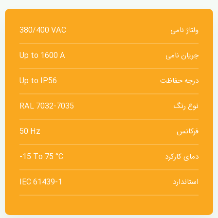
ولتاژ نامی
380/400 VAC
جریان نامی
Up to 1600 A
درجه حفاظت
Up to IP56
نوع رنگ
RAL 7032-7035
فرکانس
50 Hz
دمای کارکرد
-15 To 75 °C
استاندارد
IEC 61439-1