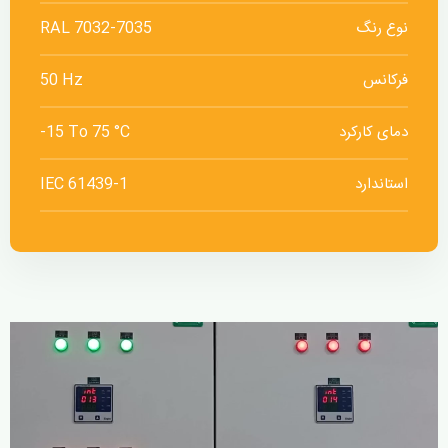
نوع رنگ
RAL 7032-7035
فرکانس
50 Hz
دمای کارکرد
-15 To 75 °C
استاندارد
IEC 61439-1